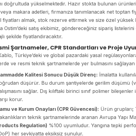
ı doğrultuda yükselmektedir. Hazır stokta bulunan ürünler
veya makara adetleri, firmanıza tanımlanacak net toptan fiy
 fiyatları almak, stok rezerve ettirmek ve size özel yüksek ba
 Ostim’deki satış ekibimiz, göndereceğiniz sipariş listeler
jlı şekilde fiyatlandıracaktır.
esmi Şartnameler, CPR Standartları ve Proje Uy
ablo, Türkiye’deki ve global pazardaki yasal regülasyonlar
erde ve resmi teknik şartnamelerde yer bulmasını sağlayan y
ammadde Kalitesi Sonucu Düşük Direnç:
İmalatta kullanıl
oğrudan düşürür. Bu durum şantiyelerde gerilim düşümü (volt
alışmasını sağlar. Dış kılıftaki birinci sınıf polimer bileşenl
arşı korur.
amu ve Kurum Onayları (CPR Güvencesi):
Ürün grupları; 
akanlıkların teknik şartnamelerinde aranan Avrupa Yapı Ma
roducts Regulation)
%100 uyumludur. Yangına tepki perfor
DoP) her sevkiyatta eksiksiz sunulur.