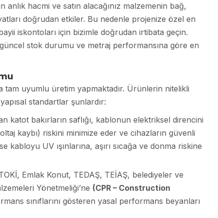
in anlık hacmi ve satın alacağınız malzemenin bağ,
atları doğrudan etkiler. Bu nedenle projenize özel en
yii iskontoları için bizimle doğrudan irtibata geçin.
ini güncel stok durumu ve metraj performansına göre en
umu
a tam uyumlu üretim yapmaktadır. Ürünlerin nitelikli
apısal standartlar şunlardır:
an katot bakırların saflığı, kablonun elektriksel direncini
aj kaybı) riskini minimize eder ve cihazların güvenli
er ise kabloyu UV ışınlarına, aşırı sıcağa ve donma riskine
TOKİ, Emlak Konut, TEDAŞ, TEİAŞ, belediyeler ve
lzemeleri Yönetmeliği’ne
(CPR – Construction
mans sınıflarını gösteren yasal performans beyanları