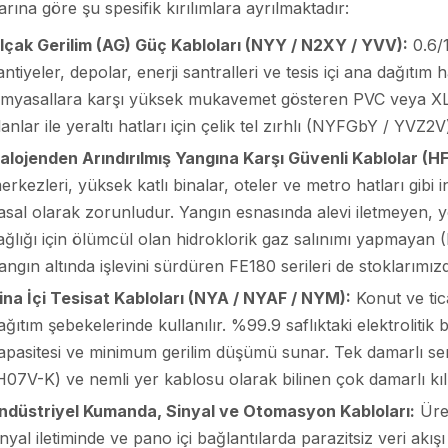
rına göre şu spesifik kırılımlara ayrılmaktadır:
lçak Gerilim (AG) Güç Kabloları (NYY / N2XY / YVV):
0.6/1
antiyeler, depolar, enerji santralleri ve tesis içi ana dağıtım
imyasallara karşı yüksek mukavemet gösteren PVC veya XLPE
lanlar ile yeraltı hatları için çelik tel zırhlı (NYFGbY / YVZ2
alojenden Arındırılmış Yangına Karşı Güvenli Kablolar (H
erkezleri, yüksek katlı binalar, oteler ve metro hatları gi
asal olarak zorunludur. Yangın esnasında alevi iletmeyen,
ağlığı için ölümcül olan hidroklorik gaz salınımı yapmayan 
angın altında işlevini sürdüren FE180 serileri de stoklarımız
ina İçi Tesisat Kabloları (NYA / NYAF / NYM):
Konut ve tica
ağıtım şebekelerinde kullanılır. %99.9 saflıktaki elektroliti
apasitesi ve minimum gerilim düşümü sunar. Tek damarlı ser
H07V-K) ve nemli yer kablosu olarak bilinen çok damarlı kı
ndüstriyel Kumanda, Sinyal ve Otomasyon Kabloları:
Üret
inyal iletiminde ve pano içi bağlantılarda parazitsiz veri akı