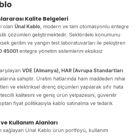
blo
lararası Kalite Belgeleri
ri olan
Ünal Kablo
, modern ve tam otomasyonlu entegre
slik çözümleri geliştirmektedir. Sektördeki konumunu
ek gerilim ve yangın test laboratuvarları ile pekiştiren
SO 45001
entegre yönetim sistemlerini eksiksiz
karşılayan
VDE (Almanya), HAR (Avrupa Standartları
kalarına sahiptir. Üretim hatlarında ham maddeden nihai
leri ve elektriksel direnç ölçümleri yapılarak sıfır hata
scilli kalitesini ve geniş ürün yelpazesini, güvenilir
ptan fiyat politikasıyla kablo satınalma ve tedarik
 ve Kullanım Alanları
um sağlayan Ünal Kablo ürün portföyü, kullanım