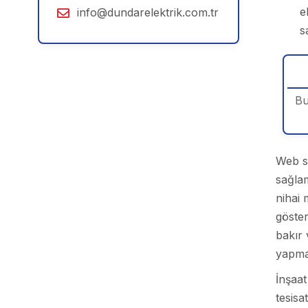
e
info@dundarelektrik.com.tr
s
Bu
Web si
sağlam
nihai 
göste
bakır 
yapmak
İnşaat
tesisa