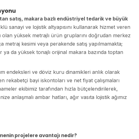
asyonu
tan satış, makara bazlı endüstriyel tedarik ve büyük
lü sanayi ve lojistik altyapısını kullanarak hizmet veren
yacı olan yüksek metrajlı ürün gruplarını doğrudan merkez
ça metraj kesimi veya perakende satış yapılmamakta;
ler ya da yüksek tonajlı orijinal makara bazında toptan
m endeksleri ve döviz kuru dinamikleri anlık olarak
n rekabetçi bayi iskontoları ve net fiyat çalışmaları
rtnameler ekibimiz tarafından hızla bütçelendirilerek,
ize anlaşmalı ambar hatları, ağır vasıta lojistik ağımız
rmenin projelere avantajı nedir?