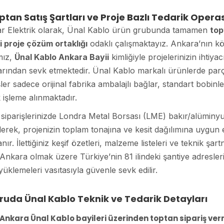
ptan Satış Şartları ve Proje Bazlı Tedarik Oper
r Elektrik olarak, Ünal Kablo ürün grubunda tamamen
top
i proje çözüm ortaklığı
odaklı çalışmaktayız. Ankara’nın kök
mız,
Ünal Kablo Ankara Bayii
kimliğiyle projelerinizin ihti
arından sevk etmektedir. Ünal Kablo markalı ürünlerde par
şler sadece orijinal fabrika ambalajlı bağlar, standart bobin
 işleme alınmaktadır.
siparişlerinizde Londra Metal Borsası (LME) bakır/alüminyu
lerek, projenizin toplam tonajına ve kesit dağılımına uygun e
nır. İlettiğiniz keşif özetleri, malzeme listeleri ve teknik şa
Ankara olmak üzere Türkiye’nin 81 ilindeki şantiye adreslerin
 yüklemeleri vasıtasıyla güvenle sevk edilir.
oruda Ünal Kablo Teknik ve Tedarik Detayları
. Ankara Ünal Kablo bayileri üzerinden toptan sipariş ve