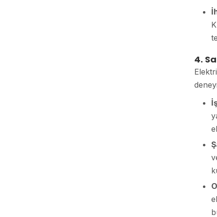
İ
K
t
4. Sa
Elektr
deneyi
İ
y
e
Ş
v
k
O
e
b