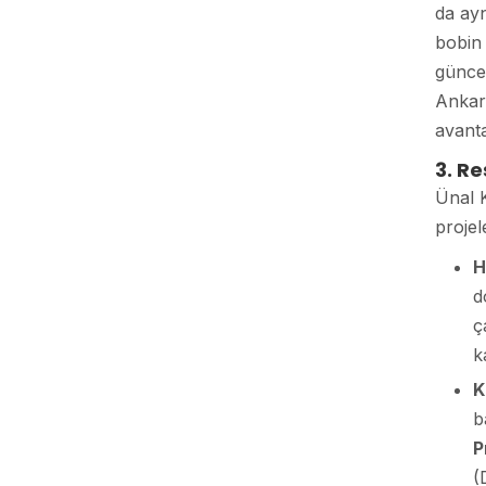
da ayn
bobin 
güncel
Ankara
avanta
3. R
Ünal K
projel
H
d
ç
k
K
b
P
(