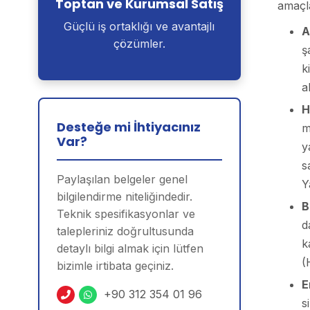
Toptan ve Kurumsal Satış
amaçla
Güçlü iş ortaklığı ve avantajlı
A
çözümler.
ş
k
a
H
Desteğe mi İhtiyacınız
m
Var?
y
s
Paylaşılan belgeler genel
Y
bilgilendirme niteliğindedir.
B
Teknik spesifikasyonlar ve
d
talepleriniz doğrultusunda
k
detaylı bilgi almak için lütfen
(
bizimle irtibata geçiniz.
E
+90 312 354 01 96
s