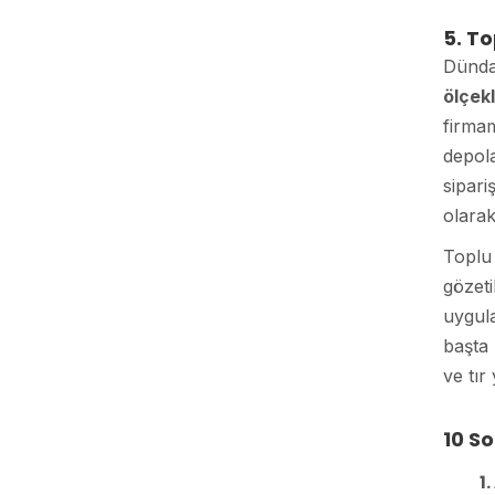
5. To
Dünda
ölçekl
firma
depol
sipari
olarak
Toplu 
gözeti
uygula
başta 
ve tır
10 S
1