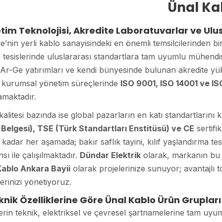
Ünal Ka
etim Teknolojisi, Akredite Laboratuvarlar ve Ulus
e’nin yerli kablo sanayisindeki en önemli temsilcilerinden bi
 tesislerinde uluslararası standartlara tam uyumlu mühendi
Ar-Ge yatırımları ve kendi bünyesinde bulunan akredite yüks
; kurumsal yönetim süreçlerinde
ISO 9001, ISO 14001 ve I
amaktadır.
alitesi bazında ise global pazarların en katı standartlarını 
Belgesi), TSE (Türk Standartları Enstitüsü) ve CE
sertifi
kadar her aşamada; bakır saflık tayini, kılıf yaşlandırma test
nsı ile çalışılmaktadır.
Dündar Elektrik
olarak, markanın bu te
Kablo Ankara Bayii
olarak projelerinize sunuyor; avantajlı to
erinizi yönetiyoruz.
knik Özelliklerine Göre Ünal Kablo Ürün Grupları
erin teknik, elektriksel ve çevresel şartnamelerine tam uy