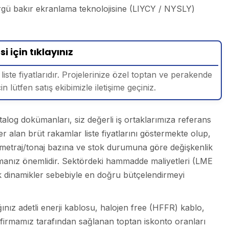
rgü bakır ekranlama teknolojisine (LIYCY / NYSLY)
i için tıklayınız
liste fiyatlarıdır. Projelerinize özel toptan ve perakende
çin lütfen satış ekibimizle iletişime geçiniz.
talog dokümanları, siz değerli iş ortaklarımıza referans
r alan brüt rakamlar liste fiyatlarını göstermekte olup,
am metraj/tonaj bazına ve stok durumuna göre değişkenlik
nız önemlidir. Sektördeki hammadde maliyetleri (LME
ik dinamikler sebebiyle en doğru bütçelendirmeyi
dığınız adetli enerji kablosu, halojen free (HFFR) kablo,
, firmamız tarafından sağlanan toptan iskonto oranları