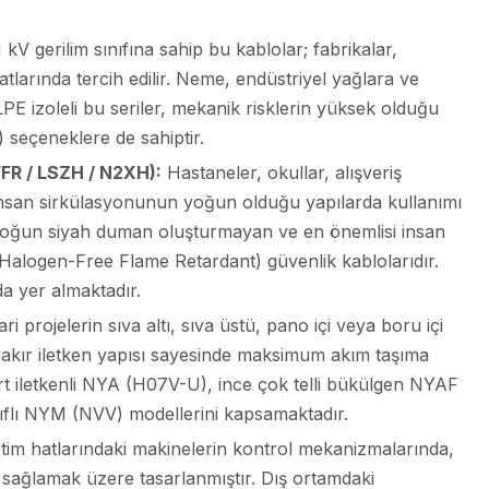
 kV gerilim sınıfına sahip bu kablolar; fabrikalar,
 hatlarında tercih edilir. Neme, endüstriyel yağlara ve
 izoleli bu seriler, mekanik risklerin yüksek olduğu
V) seçeneklere de sahiptir.
FFR / LSZH / N2XH):
Hastaneler, okullar, alışveriş
bi insan sirkülasyonunun yoğun olduğu yapılarda kullanımı
 yoğun siyah duman oluşturmayan ve en önemlisi insan
(Halogen-Free Flame Retardant) güvenlik kablolarıdır.
da yer almaktadır.
ri projelerin sıva altı, sıva üstü, pano içi veya boru içi
k bakır iletken yapısı sayesinde maksimum akım taşıma
t iletkenli NYA (H07V-U), ince çok telli bükülgen NYAF
lıflı NYM (NVV) modellerini kapsamaktadır.
im hatlarındaki makinelerin kontrol mekanizmalarında,
şı sağlamak üzere tasarlanmıştır. Dış ortamdaki