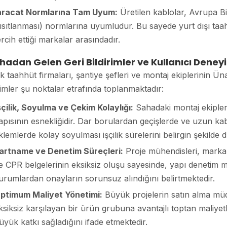
hracat Normlarına Tam Uyum:
Üretilen kablolar, Avrupa Bi
ısıtlanması) normlarına uyumludur. Bu sayede yurt dışı taahh
ercih ettiği markalar arasındadır.
hadan Gelen Geri Bildirimler ve Kullanıcı Deney
ik taahhüt firmaları, şantiye şefleri ve montaj ekiplerinin Ün
mler şu noktalar etrafında toplanmaktadır:
şçilik, Soyulma ve Çekim Kolaylığı:
Sahadaki montaj ekiplerin
apısının esnekliğidir. Dar borulardan geçişlerde ve uzun kab
klemlerde kolay soyulması işçilik sürelerini belirgin şekilde 
artname ve Denetim Süreçleri:
Proje mühendisleri, markan
e CPR belgelerinin eksiksiz oluşu sayesinde, yapı denetim 
urumlardan onayların sorunsuz alındığını belirtmektedir.
ptimum Maliyet Yönetimi:
Büyük projelerin satın alma müdür
ksiksiz karşılayan bir ürün grubuna avantajlı toptan maliyet
üyük katkı sağladığını ifade etmektedir.