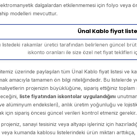
lektromanyetik dalgalardan etkilenmemesi için folyo veya ö
ahip modelleri mevcuttur.
Ünal Kablo fiyat listes
 listedeki rakamlar üretici tarafından belirlenen güncel brüt 
iskonto oranları ile size özel net fiyat teklifleri i
temiz üzerinde paylaşılan tüm Ünal Kablo fiyat listesi ve ka
ak amacıyla tamamen ön bilgi niteliğindedir. Bu listelerde ye
maliyetlerin projenizin büyüklüğüne, sipariş ettiğiniz topl
receğini,
liste fiyatından iskontolar uygulandığını
unutmama
ve alüminyum endeksleri), anlık üretim yoğunluğu ve lojist
 için sipariş öncesi güncel verileri kontrol etmeniz gerekir.
 projeniz, sanayi tesisiniz veya altyapı işleriniz için hazırla
t veya kumanda kablosu listelerindeki ürün miktarı arttıkça