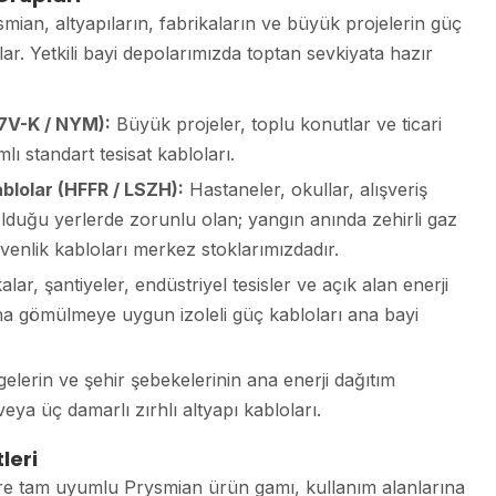
smian, altyapıların, fabrikaların ve büyük projelerin güç
ar. Yetkili bayi depolarımızda toptan sevkiyata hazır
07V-K / NYM):
Büyük projeler, toplu konutlar ve ticari
lı standart tesisat kabloları.
blolar (HFFR / LSZH):
Hastaneler, okullar, alışveriş
lduğu yerlerde zorunlu olan; yangın anında zehirli gaz
nlik kabloları merkez stoklarımızdadır.
lar, şantiyeler, endüstriyel tesisler ve açık alan enerji
ına gömülmeye uygun izoleli güç kabloları ana bayi
elerin ve şehir şebekelerinin ana enerji dağıtım
eya üç damarlı zırhlı altyapı kabloları.
leri
lere tam uyumlu Prysmian ürün gamı, kullanım alanlarına