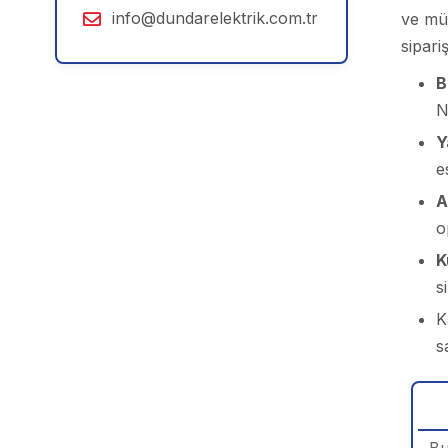
info@dundarelektrik.com.tr
ve müh
sipari
B
N
Y
e
A
o
K
s
K
s