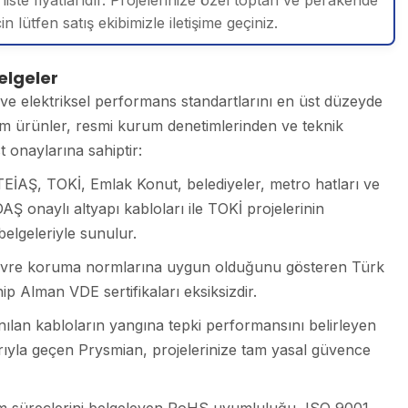
liste fiyatlarıdır. Projelerinize özel toptan ve perakende
çin lütfen satış ekibimizle iletişime geçiniz.
elgeler
i ve elektriksel performans standartlarını en üst düzeyde
tüm ürünler, resmi kurum denetimlerinden ve teknik
 onaylarına sahiptir:
İAŞ, TOKİ, Emlak Konut, belediyeler, metro hatları ve
 onaylı altyapı kabloları ile TOKİ projelerinin
elgeleriyle sunulur.
e çevre koruma normlarına uygun olduğunu gösteren Türk
ip Alman VDE sertifikaları eksiksizdir.
ılan kabloların yangına tepki performansını belirleyen
rıyla geçen Prysmian, projelerinize tam yasal güvence