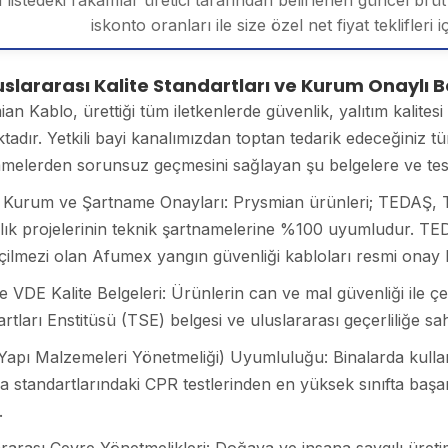
 listedeki rakamlar üretici tarafından belirlenen güncel brüt 
iskonto oranları ile size özel net fiyat teklifleri i
uslararası Kalite Standartları ve Kurum Onaylı B
an Kablo, ürettiği tüm iletkenlerde güvenlik, yalıtım kalites
tadır. Yetkili bayi kanalımızdan toptan tedarik edeceğiniz 
melerden sorunsuz geçmesini sağlayan şu belgelere ve test
 Kurum ve Şartname Onayları: Prysmian ürünleri; TEDAŞ, TE
ık projelerinin teknik şartnamelerine %100 uyumludur. TEDAŞ
ilmezi olan Afumex yangın güvenliği kabloları resmi onay b
e VDE Kalite Belgeleri: Ürünlerin can ve mal güvenliği il
rtları Enstitüsü (TSE) belgesi ve uluslararası geçerliliğe sah
apı Malzemeleri Yönetmeliği) Uyumluluğu: Binalarda kullan
 standartlarındaki CPR testlerinden en yüksek sınıfta başa
.