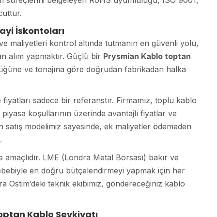
tim süreçlerini belgeleyen RoHS uyumluluğu, ISO 9001,
uttur.
ayi İskontoları
 maliyetleri kontrol altında tutmanın en güvenli yolu,
dan alım yapmaktır. Güçlü bir
Prysmian Kablo toptan
üklüğüne ve tonajına göre doğrudan fabrikadan halka
e fiyatları sadece bir referanstır. Firmamız, toplu kablo
piyasa koşullarının üzerinde avantajlı fiyatlar ve
en satış modelimiz sayesinde, ek maliyetler ödemeden
.
e amaçlıdır. LME (Londra Metal Borsası) bakır ve
bebiyle en doğru bütçelendirmeyi yapmak için her
ra Ostim’deki teknik ekibimiz, göndereceğiniz kablo
optan Kablo Sevkiyatı