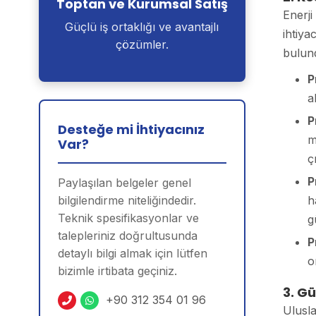
Toptan ve Kurumsal Satış
Enerji
Güçlü iş ortaklığı ve avantajlı
ihtiya
çözümler.
bulun
P
a
P
Desteğe mi İhtiyacınız
m
Var?
ç
P
Paylaşılan belgeler genel
h
bilgilendirme niteliğindedir.
Teknik spesifikasyonlar ve
g
talepleriniz doğrultusunda
P
detaylı bilgi almak için lütfen
o
bizimle irtibata geçiniz.
3. Gü
+90 312 354 01 96
Ulusla