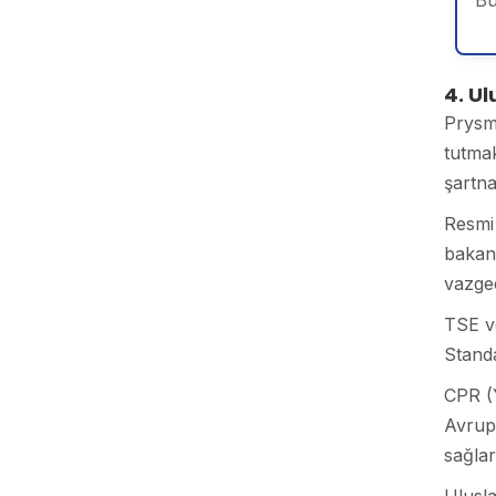
Bu
4. Ul
Prysmi
tutmak
şartna
Resmi
bakanl
vazgeç
TSE v
Standa
CPR (Y
Avrupa
sağlar