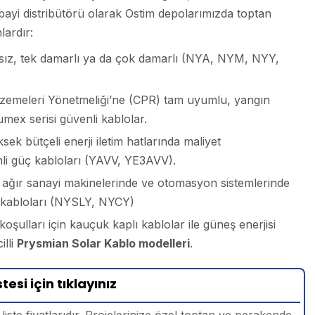
 bayi distribütörü olarak Ostim depolarımızda toptan
lardır:
lıfsız, tek damarlı ya da çok damarlı (NYA, NYM, NYY,
emeleri Yönetmeliği’ne (CPR) tam uyumlu, yangın
umex serisi güvenli kablolar.
ek bütçeli enerji iletim hatlarında maliyet
nli güç kabloları (YAVV, YE3AVV).
, ağır sanayi makinelerinde ve otomasyon sistemlerinde
a kabloları (NYSLY, NYCY)
oşulları için kauçuk kaplı kablolar ile güneş enerjisi
illi
Prysmian Solar Kablo modelleri
.
tesi için tıklayınız