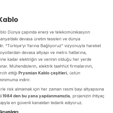
Kablo
 Kablo Dünya çapında enerji ve telekomünikasyon
anya’daki devasa üretim tesisleri ve dünya
ir. “Türkiye’yi Yarına Bağlıyoruz” vizyonuyla hareket
toyollardan devasa altyapı ve metro hatlarına,
rine kadar elektriğin ve verinin olduğu her yerde
r. Mühendislerin, elektrik taahhüt firmalarının,
rcih ettiği
Prysmian Kablo çeşitleri
, üstün
minimuma indirir.
lerle risk almamak için her zaman resmi bayi altyapısına
i 1984 den bu yana yapılanmamızla
, projenizin ihtiyaç
ajıyla en güvenli kanaldan tedarik ediyoruz.
Grupları