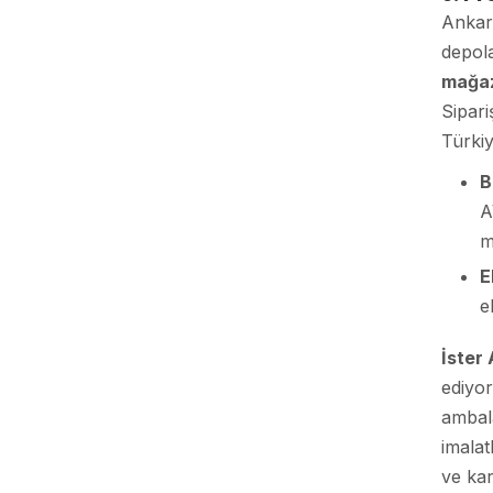
Ankara
depol
mağaz
Sipari
Türkiy
B
A
m
E
e
İster
ediyor
ambala
imalat
ve kar