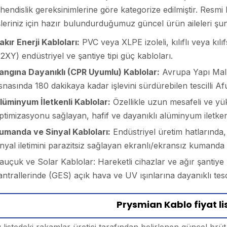
endislik gereksinimlerine göre kategorize edilmiştir. Resmi
şleriniz için hazır bulundurduğumuz güncel ürün aileleri şun
akır Enerji Kabloları:
PVC veya XLPE izoleli, kılıflı veya kı
2XY) endüstriyel ve şantiye tipi güç kabloları.
angına Dayanıklı (CPR Uyumlu) Kablolar:
Avrupa Yapı Malz
snasında 180 dakikaya kadar işlevini sürdürebilen tescilli Af
lüminyum İletkenli Kablolar:
Özellikle uzun mesafeli ve yüks
ptimizasyonu sağlayan, hafif ve dayanıklı alüminyum iletke
umanda ve Sinyal Kabloları:
Endüstriyel üretim hatlarında
inyal iletimini parazitsiz sağlayan ekranlı/ekransız kumand
auçuk ve Solar Kablolar: Hareketli cihazlar ve ağır şantiye k
antrallerinde (GES) açık hava ve UV ışınlarına dayanıklı tesc
Prysmian Kablo fiyat lis