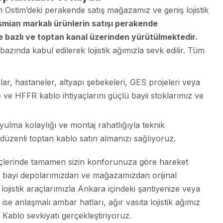
 Ostim’deki perakende satış mağazamız ve geniş lojistik
smian markalı ürünlerin satışı perakende
 bazlı ve toptan kanal üzerinden yürütülmektedir.
azında kabul edilerek lojistik ağımızla sevk edilir. Tüm
ar, hastaneler, altyapı şebekeleri, GES projeleri veya
o ve HFFR kablo ihtiyaçlarını güçlü bayii stoklarımız ve
ulma kolaylığı ve montaj rahatlığıyla teknik
a düzenli toptan kablo satın almanızı sağlıyoruz.
çlerinde tamamen sizin konforunuza göre hareket
ana bayi depolarımızdan ve mağazamızdan orijinal
 lojistik araçlarımızla Ankara içindeki şantiyenize veya
ise anlaşmalı ambar hatları, ağır vasıta lojistik ağımız
n Kablo sevkiyatı gerçekleştiriyoruz.