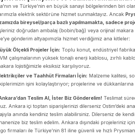
’nın ve Türkiye’nin en büyük sanayi bölgelerinden biri olan
arımızla elektrik sektörüne hizmet sunmaktayız. Ancak
Pry
amızda bireysel/parça bazlı yapılmamakta, sadece proje
şleriniz doğrudan ambalaj (bobin/bağ) veya orijinal makara b
e’ye gönderim altyapımızla hizmet verdiğimiz ana kitleler:
üyük Ölçekli Projeler İçin:
Toplu konut, endüstriyel fabrikal
VM çalışmalarının yüksek tonajlı enerji kablosu, zırhlı kabl
akara lojistiğimizle eksiksiz karşılıyoruz.
lektrikçiler ve Taahhüt Firmaları İçin:
Malzeme kalitesi, soy
kiplerimizin işini kolaylaştırıyor; projelerine ve dükkanların
 Ankara’dan Teslim Al, İster Biz Gönderelim!
Teslimat süre
uz. Ankara içi toptan siparişlerinizi dilerseniz Ostim’deki 
jıyla anında kendiniz teslim alabilirsiniz. Dilerseniz de kendi
hanenize biz teslim edelim. Ankara dışındaki projeleriniz için 
go firmaları ile Türkiye’nin 81 iline güvenli ve hızlı Prysmia