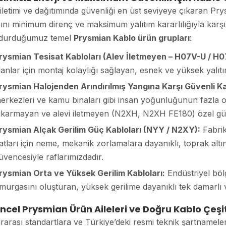
 iletimi ve dağıtımında güvenliği en üst seviyeye çıkaran Pry
cını minimum direnç ve maksimum yalıtım kararlılığıyla karşıl
durduğumuz temel
Prysmian Kablo ürün grupları
:
rysmian Tesisat Kabloları (Alev İletmeyen – H07V-U / H
lanlar için montaj kolaylığı sağlayan, esnek ve yüksek yalıtım
rysmian Halojenden Arındırılmış Yangına Karşı Güvenli Ka
erkezleri ve kamu binaları gibi insan yoğunluğunun fazla o
ıkarmayan ve alevi iletmeyen (N2XH, N2XH FE180) özel güve
rysmian Alçak Gerilim Güç Kabloları (NYY / N2XY):
Fabrika
atları için neme, mekanik zorlamalara dayanıklı, toprak alt
üvencesiyle raflarımızdadır.
rysmian Orta ve Yüksek Gerilim Kabloları:
Endüstriyel bölg
murgasını oluşturan, yüksek gerilime dayanıklı tek damarlı v
ncel Prysmian Ürün Aileleri ve Doğru Kablo Çeşit
rarası standartlara ve Türkiye’deki resmi teknik şartname