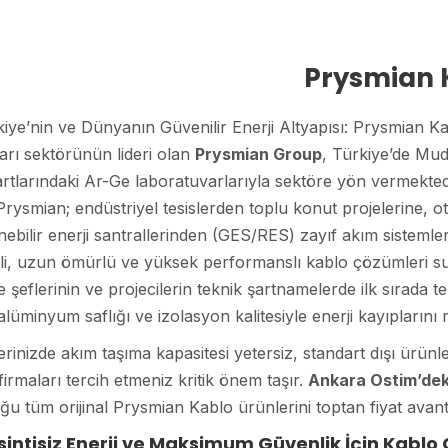
Prysmian 
kiye’nin ve Dünyanın Güvenilir Enerji Altyapısı: Prysmian
arı sektörünün lideri olan
Prysmian Group
, Türkiye’de Mud
rtlarındaki Ar-Ge laboratuvarlarıyla sektöre yön vermekted
rysmian; endüstriyel tesislerden toplu konut projelerine, o
nebilir enerji santrallerinden (GES/RES) zayıf akım sistemle
i, uzun ömürlü ve yüksek performanslı kablo çözümleri suna
e şeflerinin ve projecilerin teknik şartnamelerde ilk sırada te
alüminyum saflığı ve izolasyon kalitesiyle enerji kayıplarını 
erinizde akım taşıma kapasitesi yetersiz, standart dışı ürün
firmaları tercih etmeniz kritik önem taşır.
Ankara Ostim’dek
u tüm orijinal Prysmian Kablo ürünlerini toptan fiyat avant
sintisiz Enerji ve Maksimum Güvenlik İçin Kablo 