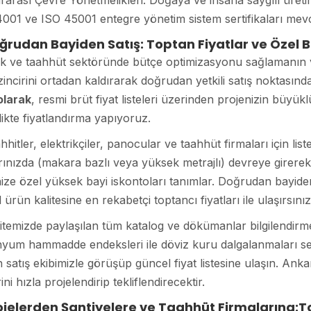
rarası Çevre Yönetmelikleri: Doğaya ve insana saygılı üre
001 ve ISO 45001 entegre yönetim sistem sertifikaları mevc
ğrudan Bayiden Satış: Toptan Fiyatlar ve Özel B
ik ve taahhüt sektöründe bütçe optimizasyonu sağlamanın ve
zincirini ortadan kaldırarak doğrudan yetkili satış noktasın
olarak
, resmi brüt fiyat listeleri üzerinden projenizin büy
ikte fiyatlandırma yapıyoruz.
hitler, elektrikçiler, panocular ve taahhüt firmaları için list
rınızda (makara bazlı veya yüksek metrajlı) devreye girerek 
ize özel yüksek bayi iskontoları tanımlar. Doğrudan bayid
al ürün kalitesine en rekabetçi toptancı fiyatları ile ulaşırsınız
temizde paylaşılan tüm katalog ve dökümanlar bilgilendirm
nyum hammadde endeksleri ile döviz kuru dalgalanmaları se
satış ekibimizle görüşüp güncel fiyat listesine ulaşın. Anka
rini hızla projelendirip tekliflendirecektir.
rojelerden Şantiyelere ve Taahhüt Firmalarına:T