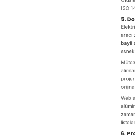
Ulusla
ISO 14
5. Do
Elektr
aracı 
bayii 
esnekl
Müteah
alımla
projen
orijin
Web si
alümi
zaman 
listele
6. P